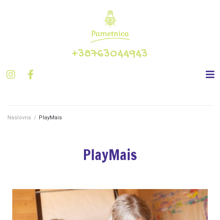
+38763044943
Naslovna
/
PlayMais
PlayMais