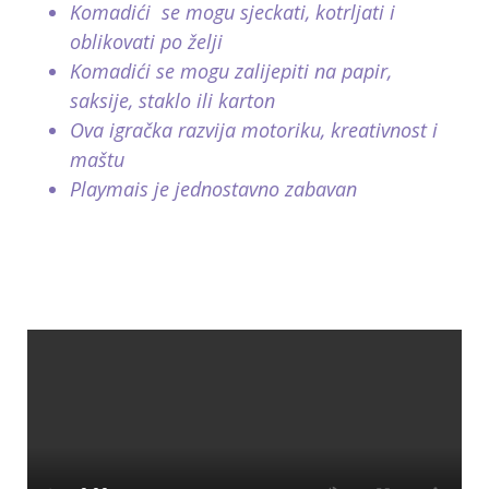
Komadići se mogu sjeckati, kotrljati i
oblikovati po želji
Komadići se mogu zalijepiti na papir,
saksije, staklo ili karton
Ova igračka razvija motoriku, kreativnost i
maštu
Playmais je jednostavno zabavan