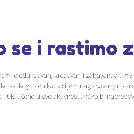
o se i rastimo 
am je edukativan, kreativan i zabavan, a time i
tike svakog učenika, s ciljem naglašavanja ista
 i uključeno u sve aktivnosti, kako bi napredova