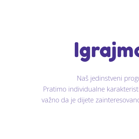
Igrajm
Naš jedinstveni progr
Pratimo individualne karakteris
važno da je dijete zainteresovano