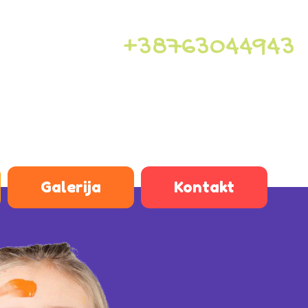
+38763044943
Galerija
Kontakt