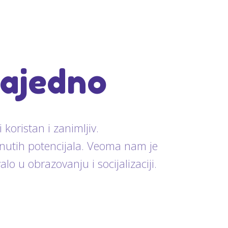
zajedno
 koristan i zanimljiv.
knutih potencijala. Veoma nam je
lo u obrazovanju i socijalizaciji.