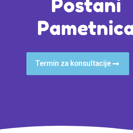
Postani
Pametnic
Termin za konsultacije